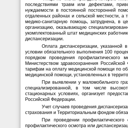
последствиями травм или дефектами, прив
нуждаемости в постоянной посторонней пом
отдаленных районах и сельской местности, а
медико-санитарную помощь, затруднена, в ц
организацию, оказывающую специализирован
укомплектованный штат медицинских работнико
диспансеризации.
Оплата диспансеризации, указанной в
условии обязательного выполнения 100 проце
порядком проведения профилактического м
Министерством здравоохранения Российской Ф
тарифам на оплату медицинской помощи по о
медицинской помощи, установленных в террито
При выявлении у маломобильного граж
специализированной, в том числе высокот
стационарных условиях, организует предост
Российской Федерации.
Учет случаев проведения диспансериза
страхования и Территориальным фондом обязат
При проведении профилактического 
профилактического осмотра или диспансериза