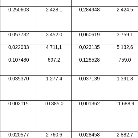
0,250603
2 428,1
0,284948
2 424,5
0,057732
3 452,0
0,060619
3 759,1
0,022033
4 711,1
0,023135
5 132,6
0,107480
697,2
0,128528
759,0
0,035370
1 277,4
0,037139
1 391,8
0,002115
10 385,0
0,001362
11 688,9
0,020577
2 760,6
0,028458
2 882,7