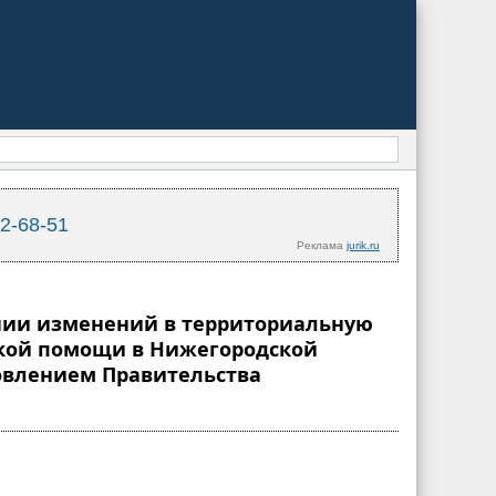
02-68-51
Реклама
jurik.ru
сении изменений в территориальную
ской помощи в Нижегородской
новлением Правительства