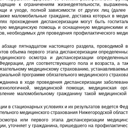
одящие к ограничениям жизнедеятельности, выраженн
ощи и уходе, полной зависимости от других лиц (далее
 также маломобильные граждане, доставка которых в мед
елях прохождения диспансеризации могут быть госпита
ную медицинскую помощь и оснащенную медицинскими и
в, необходимых для проведения профилактического медиц
 абзаце пятнадцатом настоящего раздела, проводимой в
нтов объема первого этапа диспансеризации определенных
едицинского осмотра и диспансеризации определенных
едерации, для соответствующего пола и возраста, а так
бязательному медицинскому страхованию, устанавливаемы
риальной программе обязательного медицинского страхова
данина в ходе проведения диспансеризации заболеваний
ехнологичной, медицинской помощи, медицинская ор
авление маломобильному гражданину такой медицинской
ции в стационарных условиях и их результатов ведется Ф
ельного медицинского страхования Нижегородской област
осмотра или первого этапа диспансеризации медицинс
ции, уточняет у гражданина, пришедшего на профилактиче