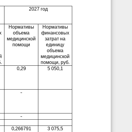
2027 год
ы
Нормативы
Нормативы
х
объема
финансовых
медицинской
затрат на
помощи
единицу
объема
й
медицинской
.
помощи, руб.
0,29
5 050,1
-
-
0,266791
3 075,5