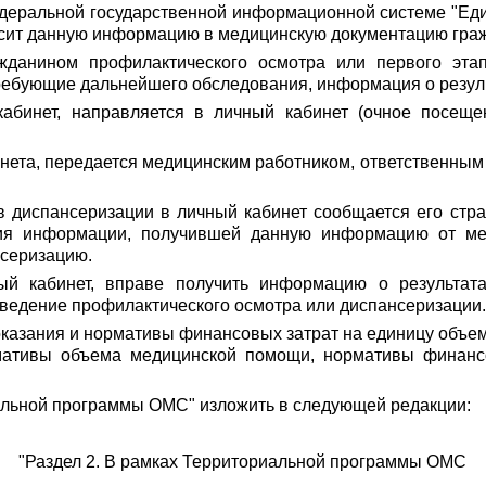
федеральной государственной информационной системе "Ед
вносит данную информацию в медицинскую документацию гра
жданином профилактического осмотра или первого эта
требующие дальнейшего обследования, информация о резул
 кабинет, направляется в личный кабинет (очное посещ
бинета, передается медицинским работником, ответственны
в диспансеризации в личный кабинет сообщается его стр
я информации, получившей данную информацию от мед
нсеризацию.
й кабинет, вправе получить информацию о результата
оведение профилактического осмотра или диспансеризации.
оказания и нормативы финансовых затрат на единицу объе
рмативы объема медицинской помощи, нормативы финанс
иальной программы ОМС" изложить в следующей редакции:
"Раздел 2. В рамках Территориальной программы ОМС