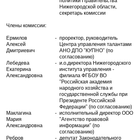
политики Правительства
Нижегородской области,
секретарь комиссии
Члены комиссии:
Ермилов
-
проректор, руководитель
Алексей
Центра управления талантами
Дмитриевич
АНО ДПО "КУПНО" (по
согласованию)
Лебедева
-
и.о.директора Нижегородского
Екатерина
института управления -
Александровна
филиала ФГБОУ ВО
"Российская академия
народного хозяйства и
государственной службы при
Президенте Российской
Федерации" (по согласованию)
Маклагина
-
исполнительный директор ООО
Мария
"Агентство правовой
Александровна
информации" (по
согласованию)
Ребров
-
депутат Законодательного