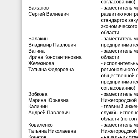
согласованию)
Бажанов
- заместитель м
Сергей Валиевич
развитию контр
стандартов зак
экономического
области
Балакин
- заместитель 
Владимир Павлович
предпринимател
Вагина
- заместитель 
Ирина Константиновна
области
Железнова
- исполнительн
Татьяна Федоровна
регионального 
общественной о
предпринимате
согласованию)
Зобкова
- заместитель м
Марина Юрьевна
Нижегородской 
Калинин
- главный инже
Андрей Павлович
службы исполне
области (по со
Коваленко
- заместитель 
Татьяна Николаевна
Нижегородской 
Кочетов
- начальник от