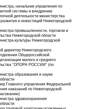
инистра, начальник управления по
актной системы и внедрению
упочной деятельности министерства
 развития и инвестиций Нижегородской
министра промышленности, торговли и
ьства Нижегородской области
министра культуры Нижегородской
ый директор Нижегородского
отделения Общероссийской
рганизации малого и среднего
льства "ОПОРА РОССИИ" (по
инистра образования и науки
области
нер Главного управления Федеральной
ния наказаний по Нижегородской
гласованию)
министра здравоохранения
области
дела трудовой адаптации осужденных