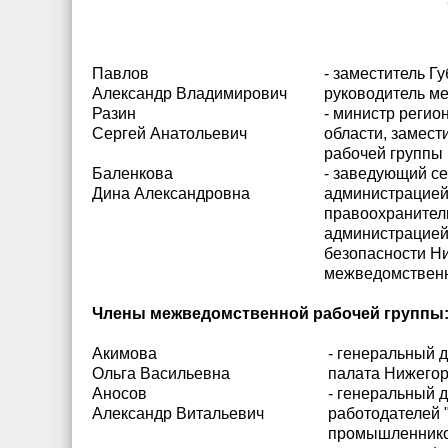
Павлов
- заместитель Г
Александр Владимирович
руководитель м
Разин
- министр регио
Сергей Анатольевич
области, замес
рабочей группы
Баленкова
- заведующий с
Дина Александровна
администрацией
правоохранител
администрацией
безопасности Ни
межведомственн
Члены межведомственной рабочей группы
Акимова
- генеральный 
Ольга Васильевна
палата Нижегор
Аносов
- генеральный 
Александр Витальевич
работодателей 
промышленнико