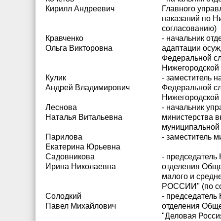
Кирилл Андреевич
Главного управ
наказаний по Н
согласованию)
Кравченко
- начальник отд
Ольга Викторовна
адаптации осуж
Федеральной сл
Нижегородской 
Кулик
- заместитель 
Андрей Владимирович
Федеральной сл
Нижегородской 
Леснова
- начальник уп
Наталья Витальевна
министерства в
муниципальной 
Парилова
- заместитель 
Екатерина Юрьевна
Садовникова
- председатель
Ирина Николаевна
отделения Обще
малого и средн
РОССИИ" (по с
Солодкий
- председатель
Павел Михайлович
отделения Обще
"Деловая Росси