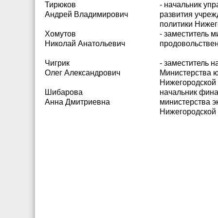
Тирюков
- начальник уп
Андрей Владимирович
развития учреж
политики Нижег
Хомутов
- заместитель м
Николай Анатольевич
продовольствен
Чигрик
- заместитель 
Олег Александрович
Министерства ю
Нижегородской 
Шибарова
начальник фина
Анна Дмитриевна
министерства э
Нижегородской 